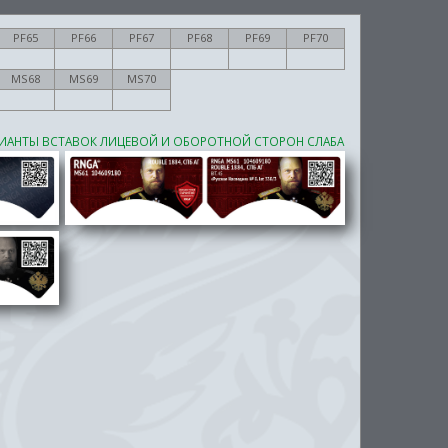
PF65
PF66
PF67
PF68
PF69
PF70
MS68
MS69
MS70
ИАНТЫ ВСТАВОК ЛИЦЕВОЙ И ОБОРОТНОЙ СТОРОН СЛАБА