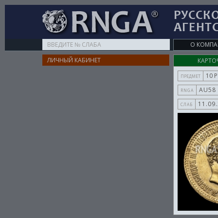
РУССК
АГЕНТ
Type
О КОМП
your
ЛИЧНЫЙ КАБИНЕТ
КАРТО
search
here
10 
ПРЕДМЕТ
AU58
RNGA
11.09
СЛАБ