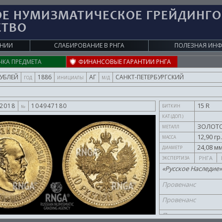
ОЕ НУМИЗМАТИЧЕСКОЕ ГРЕЙДИНГ
СТВО
АНИИ
СЛАБИРОВАНИЕ В
РНГА
ПОЛЕЗНАЯ ИН
ЧКА ПРЕДМЕТА
ФИНАНСОВЫЕ ГАРАНТИИ РНГА
РУБЛЕЙ
1886
АГ
САНКТ-ПЕТЕРБУРГСКИЙ
ГОД
ИНИЦИАЛЫ
М/Д
15 R
.2018
104947180
БИТКИН
№
КАТ.(ДОП.)
ЗОЛОТ
МЕТАЛЛ
12,90 гр
МАССА
24,08 мм
ДИАМЕТР
РНГА
ЭКСПЕРТИЗА
«Русское Наследие»
Провенанс
Провенанс
Провенанс