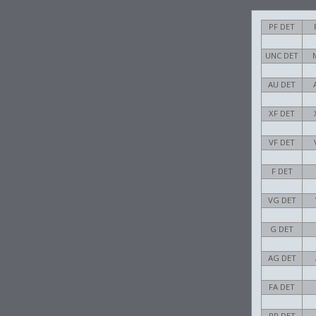
PF DET
UNC DET
AU DET
XF DET
VF DET
F DET
VG DET
G DET
AG DET
FA DET
PR DET