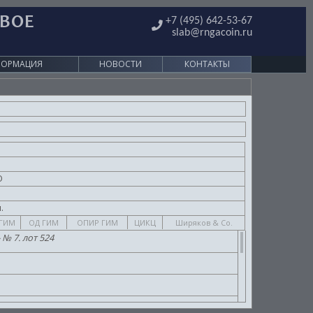
ОВОЕ
+7 (495) 642-53-67
slab@rngacoin.ru
ФОРМАЦИЯ
НОВОСТИ
КОНТАКТЫ
О
.
.
ГИМ
ОД ГИМ
ОПИР ГИМ
ЦИКЦ
Ширяков & Co.
 № 7. лот 524