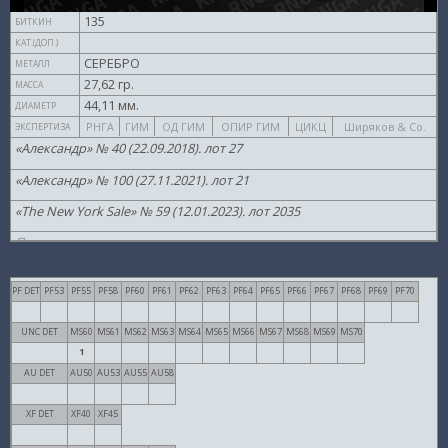
135
БИТКИН
КАТ.(ДОП.)
СЕРЕБРО
МЕТАЛЛ
27,62 гр.
МАССА
44,11 мм.
ДИАМЕТР
РНГА
ГИМ
ОД ГИМ
ОПИР ГИМ
ЦИКЦ
Ширяков & Co.
ЭКСПЕРТИЗА
«Александр» № 40 (22.09.2018). лот 27
«Александр» № 100 (27.11.2021). лот 21
«The New York Sale» № 59 (12.01.2023). лот 2035
Провенанс
Провенанс
PF DET
PF53
PF55
PF58
PF60
PF61
PF62
PF63
PF64
PF65
PF66
PF67
PF68
PF69
PF70
Провенанс
UNC DET
MS60
MS61
MS62
MS63
MS64
MS65
MS66
MS67
MS68
MS69
MS70
Провенанс
1
Провенанс
AU DET
AU50
AU53
AU55
AU58
Провенанс
XF DET
XF40
XF45
Провенанс