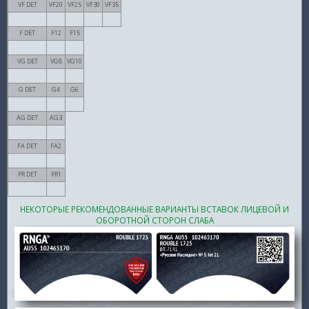
VF DET
VF20
VF25
VF30
VF35
F DET
F12
F15
VG DET
VG8
VG10
G DET
G4
G6
AG DET
AG3
FA DET
FA2
PR DET
PR1
НЕКОТОРЫЕ РЕКОМЕНДОВАННЫЕ ВАРИАНТЫ ВСТАВОК ЛИЦЕВОЙ И
ОБОРОТНОЙ СТОРОН СЛАБА