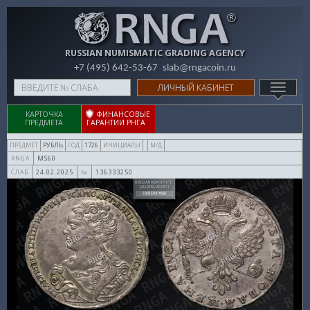
RUSSIAN NUMISMATIC GRADING AGENCY
+7 (495) 642-53-67
slab@rngacoin.ru
Type
ЛИЧНЫЙ КАБИНЕТ
TOGG
your
NAVIG
search
КАРТОЧКА
ФИНАНСОВЫЕ
ПРЕДМЕТА
ГАРАНТИИ РНГА
here
РУБЛЬ
1726
ПРЕДМЕТ
ГОД
ИНИЦИАЛЫ
М/Д
MS60
RNGA
24.02.2025
136333250
СЛАБ
№