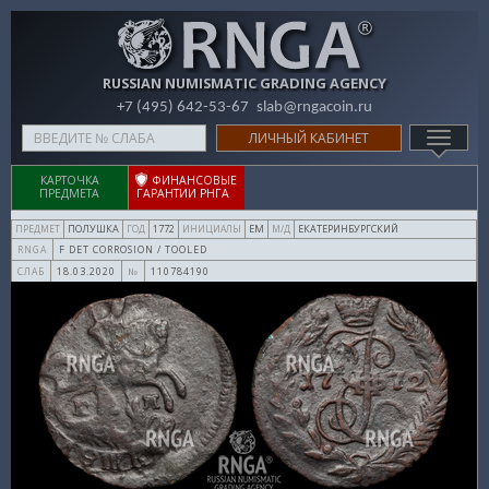
RUSSIAN NUMISMATIC GRADING AGENCY
+7 (495) 642-53-67
slab@rngacoin.ru
Type
ЛИЧНЫЙ КАБИНЕТ
TOGG
your
NAVIG
search
КАРТОЧКА
ФИНАНСОВЫЕ
ПРЕДМЕТА
ГАРАНТИИ РНГА
here
ПОЛУШКА
1772
ЕМ
ЕКАТЕРИНБУРГСКИЙ
ПРЕДМЕТ
ГОД
ИНИЦИАЛЫ
М/Д
F DET CORROSION / TOOLED
RNGA
18.03.2020
110784190
СЛАБ
№