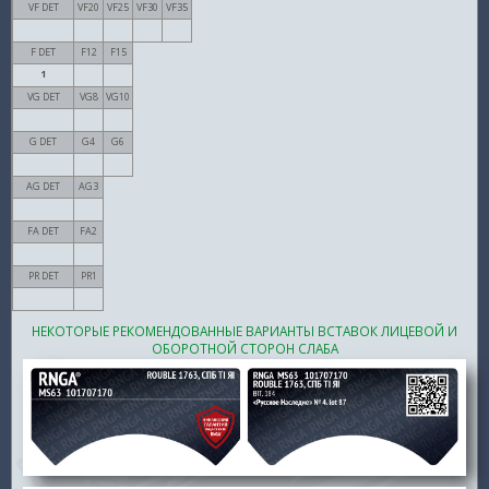
VF DET
VF20
VF25
VF30
VF35
F DET
F12
F15
1
VG DET
VG8
VG10
G DET
G4
G6
AG DET
AG3
FA DET
FA2
PR DET
PR1
НЕКОТОРЫЕ РЕКОМЕНДОВАННЫЕ ВАРИАНТЫ ВСТАВОК ЛИЦЕВОЙ И
ОБОРОТНОЙ СТОРОН СЛАБА