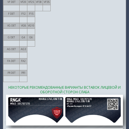
VF DET
VF20
VF25
VF30
VF35
F DET
F12
F15
VG DET
VG8
VG10
G DET
G4
G6
AG DET
AG3
FA DET
FA2
PR DET
PR1
НЕКОТОРЫЕ РЕКОМЕНДОВАННЫЕ ВАРИАНТЫ ВСТАВОК ЛИЦЕВОЙ И
ОБОРОТНОЙ СТОРОН СЛАБА