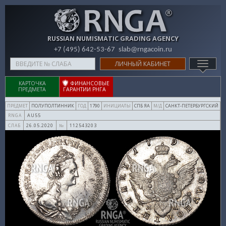
RUSSIAN NUMISMATIC GRADING AGENCY
+7 (495) 642-53-67
slab@rngacoin.ru
Type
ЛИЧНЫЙ КАБИНЕТ
TOGG
your
NAVIG
search
КАРТОЧКА
ФИНАНСОВЫЕ
ПРЕДМЕТА
ГАРАНТИИ РНГА
here
ПОЛУПОЛТИННИК
1790
СПБ ЯА
САНКТ-ПЕТЕРБУРГСКИЙ
ПРЕДМЕТ
ГОД
ИНИЦИАЛЫ
М/Д
AU55
RNGA
26.05.2020
112543203
СЛАБ
№