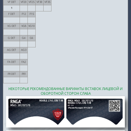
VF DET
VF20
VF25
VF30
VF35
1
F DET
F12
F15
VG DET
VG8
VG10
G DET
G4
G6
AG DET
AG3
FA DET
FA2
PR DET
PR1
НЕКОТОРЫЕ РЕКОМЕНДОВАННЫЕ ВАРИАНТЫ ВСТАВОК ЛИЦЕВОЙ И
ОБОРОТНОЙ СТОРОН СЛАБА