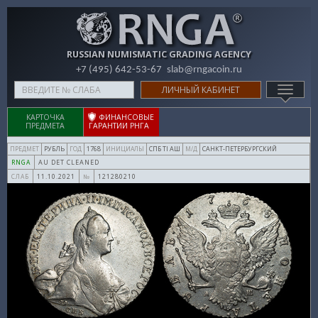
RUSSIAN NUMISMATIC GRADING AGENCY
+7 (495) 642-53-67
slab@rngacoin.ru
Type
ЛИЧНЫЙ КАБИНЕТ
TOGG
your
NAVIG
search
КАРТОЧКА
ФИНАНСОВЫЕ
ПРЕДМЕТА
ГАРАНТИИ РНГА
here
РУБЛЬ
1768
СПБ TI АШ
САНКТ-ПЕТЕРБУРГСКИЙ
ПРЕДМЕТ
ГОД
ИНИЦИАЛЫ
М/Д
AU DET CLEANED
RNGA
11.10.2021
121280210
СЛАБ
№