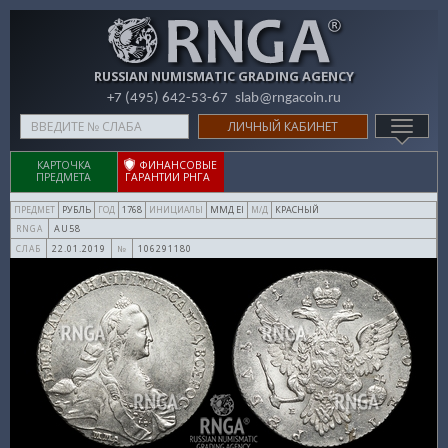
RUSSIAN NUMISMATIC GRADING AGENCY
+7 (495) 642-53-67
slab@rngacoin.ru
Type
ЛИЧНЫЙ КАБИНЕТ
TOGG
your
NAVIG
search
КАРТОЧКА
ФИНАНСОВЫЕ
ПРЕДМЕТА
ГАРАНТИИ РНГА
here
РУБЛЬ
1768
ММД ЕI
КРАСНЫЙ
ПРЕДМЕТ
ГОД
ИНИЦИАЛЫ
М/Д
AU58
RNGA
22.01.2019
106291180
СЛАБ
№