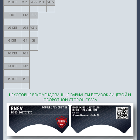
VF DET
VF20
VF25
VF30
VF35
F DET
F12
F15
VG DET
VG8
VG10
G DET
G4
G6
AG DET
AG3
FA DET
FA2
PR DET
PR1
НЕКОТОРЫЕ РЕКОМЕНДОВАННЫЕ ВАРИАНТЫ ВСТАВОК ЛИЦЕВОЙ И
ОБОРОТНОЙ СТОРОН СЛАБА