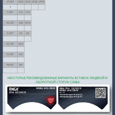
VF DET
VF20
VF25
VF30
VF35
1
F DET
F12
F15
VG DET
VG8
VG10
G DET
G4
G6
AG DET
AG3
FA DET
FA2
PR DET
PR1
НЕКОТОРЫЕ РЕКОМЕНДОВАННЫЕ ВАРИАНТЫ ВСТАВОК ЛИЦЕВОЙ И
ОБОРОТНОЙ СТОРОН СЛАБА