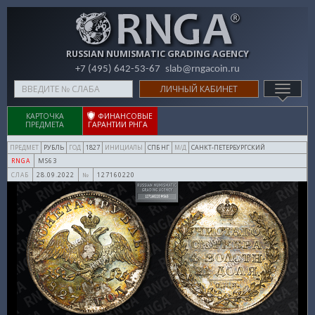
RUSSIAN NUMISMATIC GRADING AGENCY
+7 (495) 642-53-67
slab@rngacoin.ru
Type
ЛИЧНЫЙ КАБИНЕТ
TOGG
your
NAVIG
search
КАРТОЧКА
ФИНАНСОВЫЕ
ПРЕДМЕТА
ГАРАНТИИ РНГА
here
РУБЛЬ
1827
СПБ НГ
САНКТ-ПЕТЕРБУРГСКИЙ
ПРЕДМЕТ
ГОД
ИНИЦИАЛЫ
М/Д
MS63
RNGA
28.09.2022
127160220
СЛАБ
№