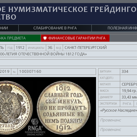
ОЕ НУМИЗМАТИЧЕСКОЕ ГРЕЙДИНГ
СТВО
АНИИ
СЛАБИРОВАНИЕ В
РНГА
ПОЛЕЗНАЯ ИН
ЧКА ПРЕДМЕТА
ФИНАНСОВЫЕ ГАРАНТИИ РНГА
ЛЬ
1912
ЭБ
САНКТ-ПЕТЕРБУРГСКИЙ
ГОД
ИНИЦИАЛЫ
М/Д
100-ЛЕТИЯ ОТЕЧЕСТВЕННОЙ ВОЙНЫ 1812 ГОДА»
334
.2019
100307160
БИТКИН
№
КАТ.(ДОП.)
СЕРЕБР
МЕТАЛЛ
19,94 гр
МАССА
33,43 мм
ДИАМЕТР
РНГА
ЭКСПЕРТИЗА
«Русское Наследие»
Провенанс
Провенанс