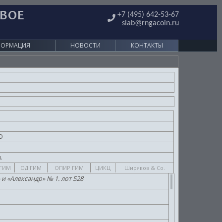
ОВОЕ
+7 (495) 642-53-67
slab@rngacoin.ru
ФОРМАЦИЯ
НОВОСТИ
КОНТАКТЫ
О
.
.
ГИМ
ОД ГИМ
ОПИР ГИМ
ЦИКЦ
Ширяков & Co.
 и «Александр» № 1. лот 528