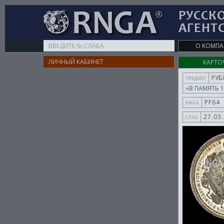
РУССК
АГЕНТ
Type
О КОМП
your
ЛИЧНЫЙ КАБИНЕТ
КАРТО
search
here
РУБ
ПРЕДМЕТ
«В ПАМЯТЬ 
PF64
RNGA
27.03
СЛАБ