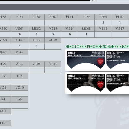
Провенанс
Провенанс
PF53
PF55
PF58
PF60
PF61
PF62
PF63
PF64
Провенанс
1
1
Провенанс
MS60
MS61
MS62
MS63
MS64
MS65
MS66
MS67
6
6
7
6
1
Провенанс
AU50
AU53
AU55
AU58
1
8
Провенанс
НЕКОТОРЫЕ РЕКОМЕНДОВАННЫЕ ВАР
XF40
XF45
Провенанс
VF20
VF25
VF30
VF35
F12
F15
VG8
VG10
G4
G6
AG3
FA2