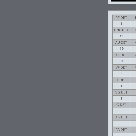
PF DET
1
UNC DET
13
AU DET
19
XF DET
9
VF DET
4
F DET
1
VG DET
1
G DET
AG DET
FA DET