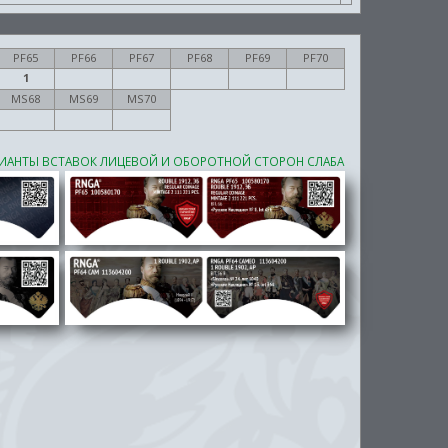
PF65
PF66
PF67
PF68
PF69
PF70
1
MS68
MS69
MS70
ИАНТЫ ВСТАВОК ЛИЦЕВОЙ И ОБОРОТНОЙ СТОРОН СЛАБА