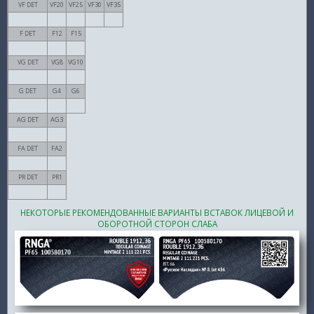
VF DET
VF20
VF25
VF30
VF35
F DET
F12
F15
VG DET
VG8
VG10
G DET
G4
G6
AG DET
AG3
FA DET
FA2
PR DET
PR1
НЕКОТОРЫЕ РЕКОМЕНДОВАННЫЕ ВАРИАНТЫ ВСТАВОК ЛИЦЕВОЙ И
ОБОРОТНОЙ СТОРОН СЛАБА