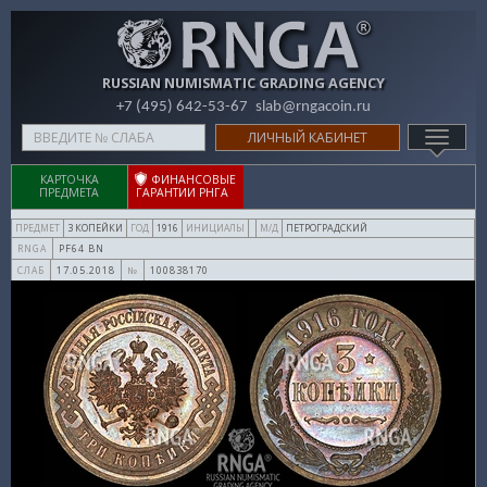
RUSSIAN NUMISMATIC GRADING AGENCY
+7 (495) 642-53-67
slab@rngacoin.ru
Type
ЛИЧНЫЙ КАБИНЕТ
TOGG
your
NAVIG
search
КАРТОЧКА
ФИНАНСОВЫЕ
ПРЕДМЕТА
ГАРАНТИИ РНГА
here
3 КОПЕЙКИ
1916
ПЕТРОГРАДСКИЙ
ПРЕДМЕТ
ГОД
ИНИЦИАЛЫ
М/Д
PF64 BN
RNGA
17.05.2018
100838170
СЛАБ
№