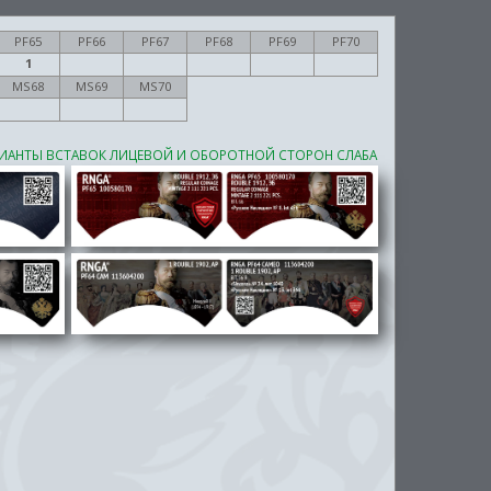
PF65
PF66
PF67
PF68
PF69
PF70
1
MS68
MS69
MS70
ИАНТЫ ВСТАВОК ЛИЦЕВОЙ И ОБОРОТНОЙ СТОРОН СЛАБА