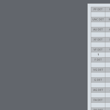
PF DET
UNC DET
AU DET
XF DET
VF DET
1
F DET
VG DET
G DET
AG DET
FA DET
PR DET