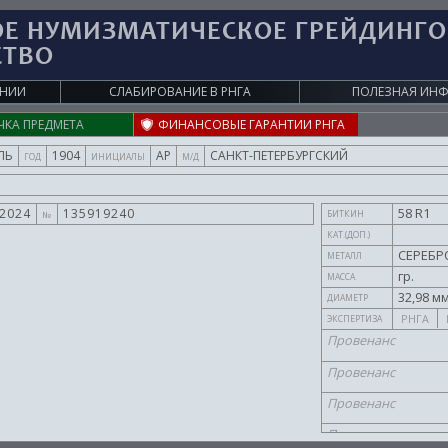
ОЕ НУМИЗМАТИЧЕСКОЕ ГРЕЙДИНГ
СТВО
АНИИ
СЛАБИРОВАНИЕ В
РНГА
ПОЛЕЗНАЯ ИН
ЧКА ПРЕДМЕТА
ФИНАНСОВЫЕ ГАРАНТИИ РНГА
ЛЬ
1904
АР
САНКТ-ПЕТЕРБУРГСКИЙ
ГОД
ИНИЦИАЛЫ
М/Д
58 R1
.2024
135919240
БИТКИН
№
КАТ.(ДОП.)
СЕРЕБР
МЕТАЛЛ
гр.
МАССА
32,98 мм
ДИАМЕТР
РНГА
ЭКСПЕРТИЗА
Провенанс
Провенанс
Провенанс
Провенанс