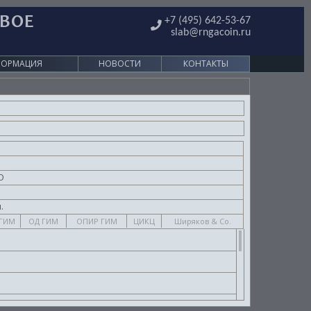
ОВОЕ
+7 (495) 642-53-67
slab@rngacoin.ru
ФОРМАЦИЯ
НОВОСТИ
КОНТАКТЫ
О
.
ГИМ
ОД ГИМ
ОПИР ГИМ
ЦИКЦ
Ширяков & Co.