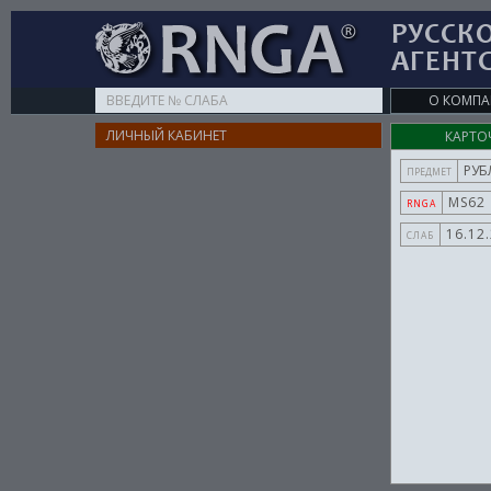
РУССК
АГЕНТ
Type
О КОМП
your
ЛИЧНЫЙ КАБИНЕТ
КАРТО
search
here
РУБ
ПРЕДМЕТ
MS62
RNGA
16.12
СЛАБ