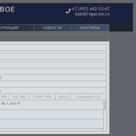
ОВОЕ
+7 (495) 642-53-67
slab@rngacoin.ru
ФОРМАЦИЯ
НОВОСТИ
КОНТАКТЫ
О
.
.
ГИМ
ОД ГИМ
ОПИР ГИМ
ЦИКЦ
Ширяков & Co.
№ 7. лот 9