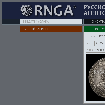
РУССК
АГЕНТ
Type
О КОМП
your
ЛИЧНЫЙ КАБИНЕТ
КАРТО
search
here
ПО
ПРЕДМЕТ
XF45
RNGA
19.09
СЛАБ