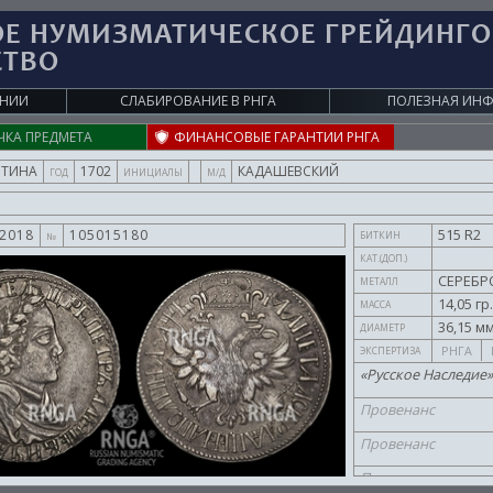
ОЕ НУМИЗМАТИЧЕСКОЕ ГРЕЙДИНГ
СТВО
АНИИ
СЛАБИРОВАНИЕ В
РНГА
ПОЛЕЗНАЯ ИН
ЧКА ПРЕДМЕТА
ФИНАНСОВЫЕ ГАРАНТИИ РНГА
ЛТИНА
1702
КАДАШЕВСКИЙ
ГОД
ИНИЦИАЛЫ
М/Д
515 R2
.2018
105015180
БИТКИН
№
КАТ.(ДОП.)
СЕРЕБР
МЕТАЛЛ
14,05 гр
МАССА
36,15 мм
ДИАМЕТР
РНГА
ЭКСПЕРТИЗА
«Русское Наследие» 
Провенанс
Провенанс
Провенанс