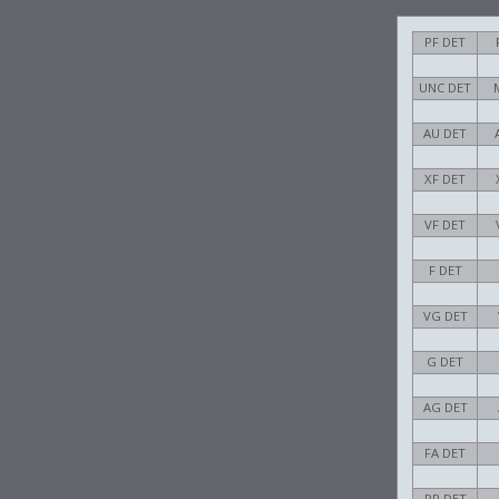
PF DET
UNC DET
AU DET
XF DET
VF DET
F DET
VG DET
G DET
AG DET
FA DET
PR DET