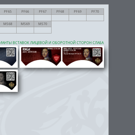
PF65
PF66
PF67
PF68
PF69
PF70
MS68
MS69
MS70
ИАНТЫ ВСТАВОК ЛИЦЕВОЙ И ОБОРОТНОЙ СТОРОН СЛАБА