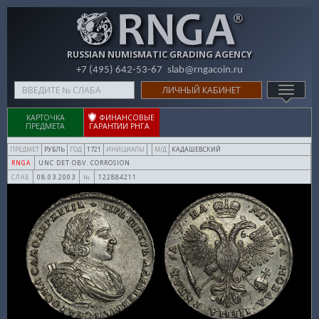
RUSSIAN NUMISMATIC GRADING AGENCY
+7 (495) 642-53-67
slab@rngacoin.ru
Type
ЛИЧНЫЙ КАБИНЕТ
TOGG
your
NAVIG
search
КАРТОЧКА
ФИНАНСОВЫЕ
ПРЕДМЕТА
ГАРАНТИИ РНГА
here
РУБЛЬ
1721
КАДАШЕВСКИЙ
ПРЕДМЕТ
ГОД
ИНИЦИАЛЫ
М/Д
UNC DET OBV. CORROSION
RNGA
08.03.2003
122884211
СЛАБ
№