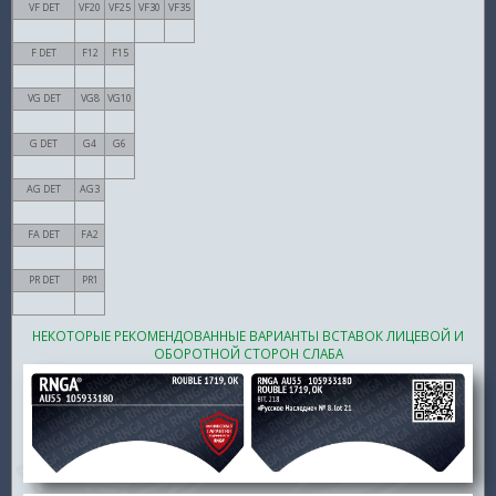
VF DET
VF20
VF25
VF30
VF35
F DET
F12
F15
VG DET
VG8
VG10
G DET
G4
G6
AG DET
AG3
FA DET
FA2
PR DET
PR1
НЕКОТОРЫЕ РЕКОМЕНДОВАННЫЕ ВАРИАНТЫ ВСТАВОК ЛИЦЕВОЙ И
ОБОРОТНОЙ СТОРОН СЛАБА