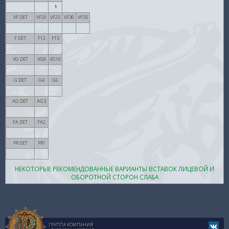
Провенанс
1
VF DET
VF20
VF25
VF30
VF35
F DET
F12
F15
VG DET
VG8
VG10
G DET
G4
G6
AG DET
AG3
FA DET
FA2
PR DET
PR1
НЕКОТОРЫЕ РЕКОМЕНДОВАННЫЕ ВАРИАНТЫ ВСТАВОК ЛИЦЕВОЙ И
ОБОРОТНОЙ СТОРОН СЛАБА
ГРУППА КОМПАНИЙ