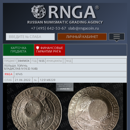
RUSSIAN NUMISMATIC GRADING AGENCY
+7 (495) 642-53-67
slab@rngacoin.ru
Type
ЛИЧНЫЙ КАБИНЕТ
TOGG
your
NAVIG
search
КАРТОЧКА
ФИНАНСОВЫЕ
ПРЕДМЕТА
ГАРАНТИИ РНГА
here
ЕФИМОК
1655
ПРЕДМЕТ
ГОД
ИНИЦИАЛЫ
М/Д
ПОЛЬША. ТОРУНЬ.
ВЛАДИСЛАВ IV (1632-1648)
XF45
RNGA
21.06.2022
125149220
СЛАБ
№