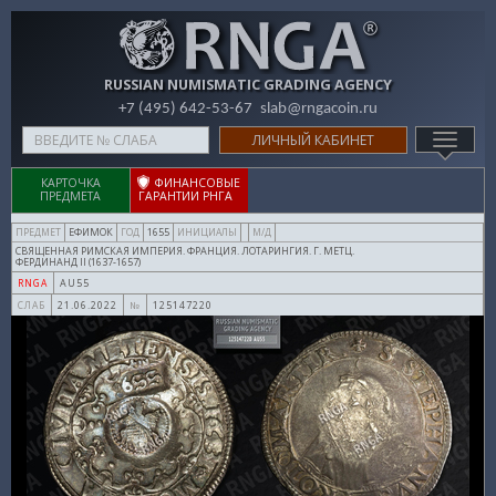
RUSSIAN NUMISMATIC GRADING AGENCY
+7 (495) 642-53-67
slab@rngacoin.ru
Type
ЛИЧНЫЙ КАБИНЕТ
TOGG
your
NAVIG
search
КАРТОЧКА
ФИНАНСОВЫЕ
ПРЕДМЕТА
ГАРАНТИИ РНГА
here
ЕФИМОК
1655
ПРЕДМЕТ
ГОД
ИНИЦИАЛЫ
М/Д
СВЯЩЕННАЯ РИМСКАЯ ИМПЕРИЯ. ФРАНЦИЯ. ЛОТАРИНГИЯ. Г. МЕТЦ.
ФЕРДИНАНД II (1637-1657)
AU55
RNGA
21.06.2022
125147220
СЛАБ
№