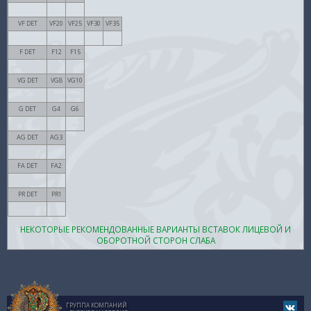
Провенанс
VF DET
VF20
VF25
VF30
VF35
F DET
F12
F15
VG DET
VG8
VG10
G DET
G4
G6
AG DET
AG3
FA DET
FA2
PR DET
PR1
НЕКОТОРЫЕ РЕКОМЕНДОВАННЫЕ ВАРИАНТЫ ВСТАВОК ЛИЦЕВОЙ И
ОБОРОТНОЙ СТОРОН СЛАБА
ГРУППА КОМПАНИЙ