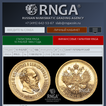
RUSSIAN NUMISMATIC GRADING AGENCY
+7 (495) 642-53-67
slab@rngacoin.ru
Type
ЛИЧНЫЙ КАБИНЕТ
TOGG
your
NAVIG
search
СТАТИСТИКА
RNGA
ФИНАНСОВЫЕ ГАРАНТИИ RNGA
10 РУБЛЕЙ 1886 ГОДА
here
10 РУБЛЕЙ
1886
АГ
САНКТ-ПЕТЕРБУРГСКИЙ
ПРЕДМЕТ
ГОД
ИНИЦИАЛЫ
М/Д
PF63...
118935210
02.04.2021
RNGA
№
СЛАБ