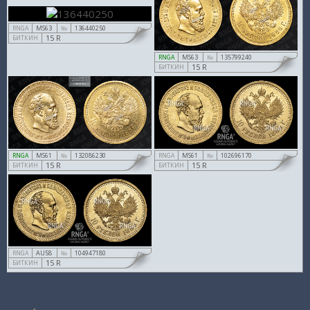
MS63
136440250
RNGA
№
15 R
БИТКИН
MS63
135799240
RNGA
№
15 R
БИТКИН
MS61
132086230
MS61
102696170
RNGA
№
RNGA
№
15 R
15 R
БИТКИН
БИТКИН
AU58
104947180
RNGA
№
15 R
БИТКИН