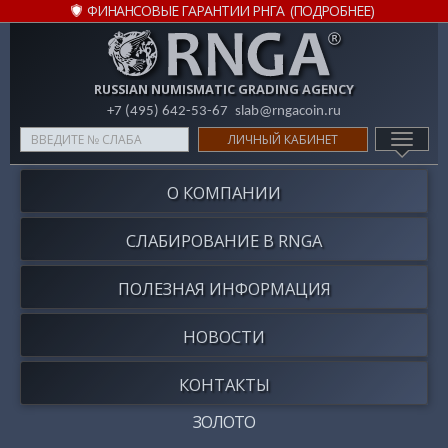
ФИНАНСОВЫЕ ГАРАНТИИ РНГА
(ПОДРОБНЕЕ)
RUSSIAN NUMISMATIC GRADING AGENCY
+7 (495) 642-53-67
slab@rngacoin.ru
Type
ЛИЧНЫЙ КАБИНЕТ
TOGG
your
NAVIG
search
О КОМПАНИИ
here
СЛАБИРОВАНИЕ В
RNGA
ПОЛЕЗНАЯ ИНФОРМАЦИЯ
НОВОСТИ
КОНТАКТЫ
ЗОЛОТО