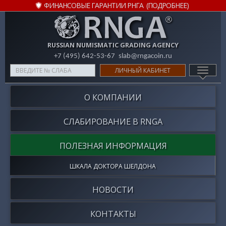
ФИНАНСОВЫЕ ГАРАНТИИ РНГА
(ПОДРОБНЕЕ)
RUSSIAN NUMISMATIC GRADING AGENCY
+7 (495) 642-53-67
slab@rngacoin.ru
Type
ЛИЧНЫЙ КАБИНЕТ
TOGG
your
NAVIG
search
О КОМПАНИИ
here
СЛАБИРОВАНИЕ В
RNGA
ПОЛЕЗНАЯ ИНФОРМАЦИЯ
ШКАЛА ДОКТОРА ШЕЛДОНА
НОВОСТИ
КОНТАКТЫ